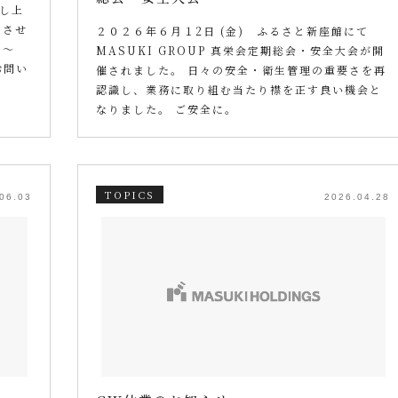
し上
とさせ
２０２６年６月１2日 (金) ふるさと新座館にて
） ～
MASUKI GROUP 真栄会定期総会・安全大会が開
お問い
催されました。 日々の安全・衛生管理の重要さを再
認識し、業務に取り組む当たり襟を正す良い機会と
なりました。 ご安全に。
TOPICS
06.03
2026.04.28