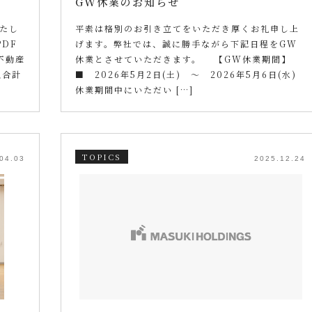
GW休業のお知らせ
たし
平素は格別のお引き立てをいただき厚くお礼申し上
DF
げます。弊社では、誠に勝手ながら下記日程をGW
不動産
休業とさせていただきます。 【GW休業期間】
払合計
■ 2026年5月2日(土) ～ 2026年5月6日(水)
休業期間中にいただい […]
TOPICS
04.03
2025.12.24