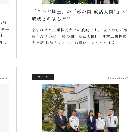
「テレビ埼玉」の「彩の国 就活天国!!」が
放映されました!!
のお引
に勝手
まずは増木工業株式会社の放映です。 以下からご確
す。
認ください🤗 彩の国 就活天国!! 増木工業株式
年１
会社編 拡散もよろしくお願いしま～～～す🤩
TOPICS
11.17
2025.10.24