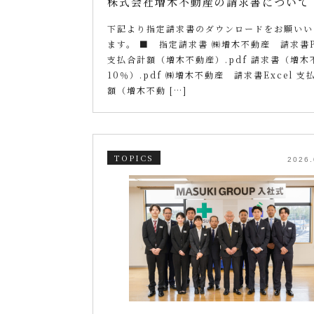
株式会社増木不動産の請求書について
下記より指定請求書のダウンロードをお願いい
ます。 ■ 指定請求書 ㈱増木不動産 請求書P
支払合計額（増木不動産）.pdf 請求書（増木
10％）.pdf ㈱増木不動産 請求書Excel 支
額（増木不動 […]
TOPICS
2026.