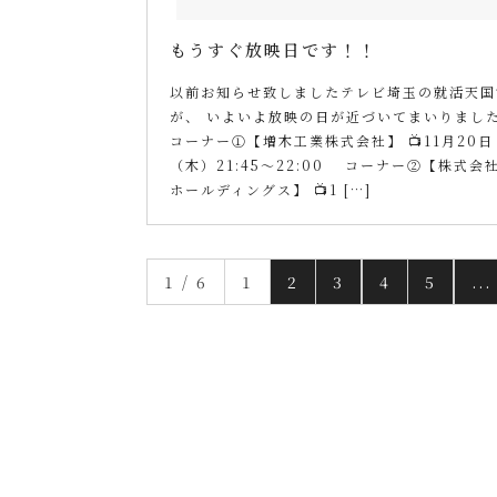
もうすぐ放映日です！！
以前お知らせ致しましたテレビ埼玉の就活天国
が、 いよいよ放映の日が近づいてまいりました
コーナー①【増木工業株式会社】 📺11月20日
（木）21:45～22:00 コーナー②【株式会
ホールディングス】 📺1 […]
1 / 6
1
2
3
4
5
...