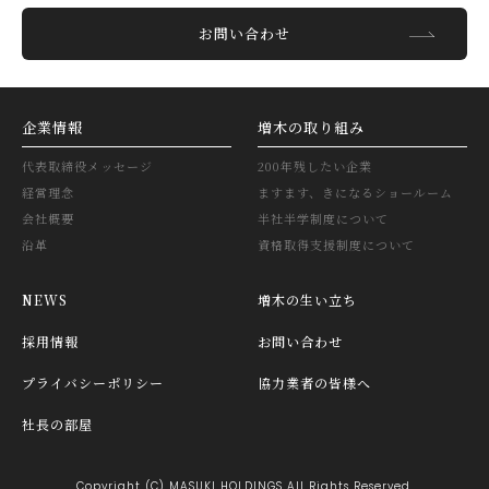
お問い合わせ
企業情報
増木の取り組み
代表取締役メッセージ
200年残したい企業
経営理念
ますます、きになるショールーム
会社概要
半社半学制度について
沿革
資格取得支援制度について
NEWS
増木の生い立ち
採用情報
お問い合わせ
プライバシーポリシー
協力業者の皆様へ
社長の部屋
Copyright (C) MASUKI HOLDINGS All Rights Reserved.